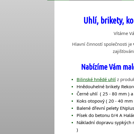
Uhlí, brikety, ko
Vítáme Vá
Hlavní činností společnosti je
zajišťován
Nabízíme Vám malo
Bilinské hnědé uhlí
z produk
Hnědouhelné brikety Rekor
Černé uhlí
( 25 - 80 mm ) a
Koks otopový ( 20 - 40 mm 
Balené dřevní pelety ENplus
Písek do betonu 0/4 A Halá
Nákladní dopravu sypkých m
)