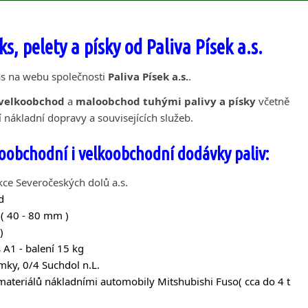
ks, pelety a písky od Paliva Písek a.s.
s na webu společnosti
Paliva Písek a.s.
.
velkoobchod
a
maloobchod tuhými palivy a písky
včetně
í nákladní dopravy a souvisejících služeb.
obchodní i velkoobchodní dodávky paliv:
ce Severočeských dolů a.s.
d
 ( 40 - 80 mm )
)
 A1 - balení 15 kg
mky, 0/4 Suchdol n.L.
ateriálů nákladními automobily Mitshubishi Fuso( cca do 4 t